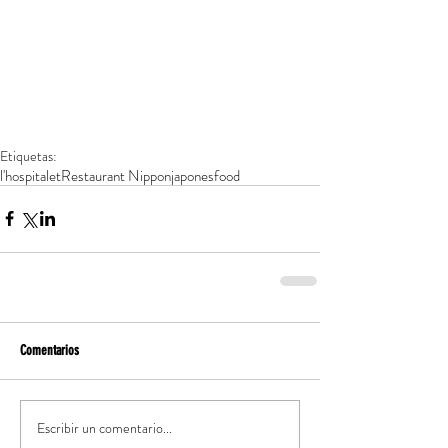
Etiquetas:
l'hospitalet
Restaurant Nippon
japones
food
Comentarios
Escribir un comentario...