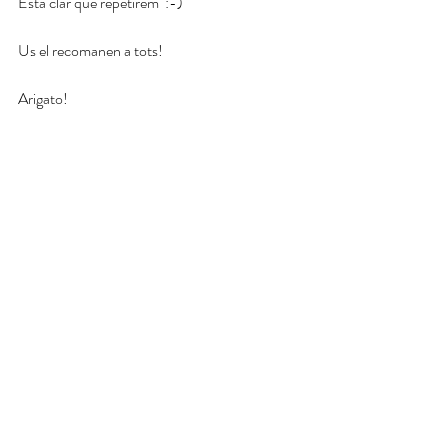
Està clar que repetirem  :-)
Us el recomanen a tots!
Arigato!