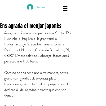
Iniciar sesión
Ens agrada el menjar japonès
Avui, després de la competición de Karate-Do 
Kushinkai al Fuji Dojo, la gran família 
Fudoshin Dojo Gracia hem anat s sopar  al 
Restaurant Nippon ( Carrer de Barcelona, 91, 
08901 L'Hospitalet de Llobregat, Barcelona) 
per acabar el fi de festa.
Com no podria ser d'una altra manera, petits i 
grans hem gaudit dels exquisits plats 
tradicionals, de molta qualitat, preparats amb 
dedicació i del agradable tracte que ens han 
donat.